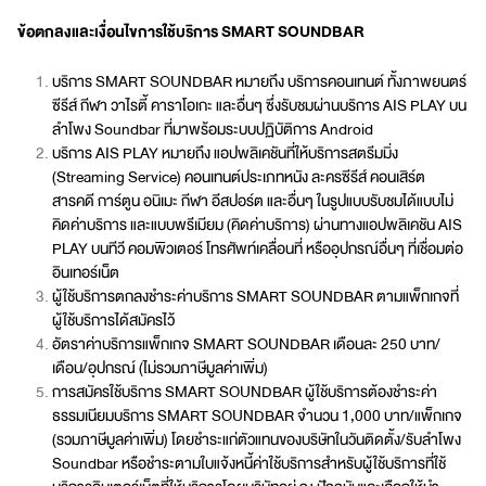
ข้อตกลงและเงื่อนไขการใช้บริการ SMART SOUNDBAR
บริการ SMART SOUNDBAR หมายถึง บริการคอนเทนต์ ทั้งภาพยนตร์
ซีรีส์ กีฬา วาไรตี้ คาราโอเกะ และอื่นๆ ซึ่งรับชมผ่านบริการ AIS PLAY บน
ลำโพง Soundbar ที่มาพร้อมระบบปฏิบัติการ Android
บริการ AIS PLAY หมายถึง แอปพลิเคชันที่ให้บริการสตรีมมิ่ง
(Streaming Service) คอนเทนต์ประเภทหนัง ละครซีรีส์ คอนเสิร์ต
สารคดี การ์ตูน อนิเมะ กีฬา อีสปอร์ต และอื่นๆ ในรูปแบบรับชมได้แบบไม่
คิดค่าบริการ และแบบพรีเมียม (คิดค่าบริการ) ผ่านทางแอปพลิเคชัน AIS
PLAY บนทีวี คอมพิวเตอร์ โทรศัพท์เคลื่อนที่ หรืออุปกรณ์อื่นๆ ที่เชื่อมต่อ
อินเทอร์เน็ต
ผู้ใช้บริการตกลงชำระค่าบริการ SMART SOUNDBAR ตามแพ็กเกจที่
ผู้ใช้บริการได้สมัครไว้
อัตราค่าบริการแพ็กเกจ SMART SOUNDBAR เดือนละ 250 บาท/
เดือน/อุปกรณ์ (ไม่รวมภาษีมูลค่าเพิ่ม)
การสมัครใช้บริการ SMART SOUNDBAR ผู้ใช้บริการต้องชำระค่า
ธรรมเนียมบริการ SMART SOUNDBAR จำนวน 1,000 บาท/แพ็กเกจ
(รวมภาษีมูลค่าเพิ่ม) โดยชำระแก่ตัวแทนของบริษัทในวันติดตั้ง/รับลำโพง
Soundbar หรือชำระตามใบแจ้งหนี้ค่าใช้บริการสำหรับผู้ใช้บริการที่ใช้