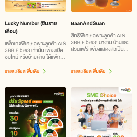
Lucky Number (ซิมราย
BaanAndSuan
เดือน)
สิทธิพิเศษเฉพาะลูกค้า AIS
3BB Fibre3! มางาน บ้านและ
แพ็กเกจพิเศษเฉพาะลูกค้า AIS
สวนแฟร์ เพียงแสดงตัวเป็น
3BB Fibre3 เท่านั้น เพียงเปิด
ลูกค้า AIS 3BB Fibre3 และ
ซิมใหม่ หรือย้ายค่าย ได้แพ็ก
ลงทะเบียนที่บูธ รับฟรี! เครื่อง
เกจสุดคุ้มจัดเต็ม พร้อมคอน
ดื่มเย็นชื่นใจ 1 แก้ว จากร้านดัง
เทนต์ดัง!!
รายละเอียดเพิ่มเติม
รายละเอียดเพิ่มเติม
ในโซน 🍇 ร้าน Little Tree
บริเวณ โซน Home