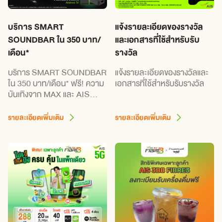
บริการ SMART
แจ้งรายละเอียดของรางวัล
SOUNDBAR ใน 350 บาท/
และเอกสารที่ใช้สำหรับรับ
เดือน*
รางวัล
บริการ SMART SOUNDBAR
แจ้งรายละเอียดของรางวัลและ
ใน 350 บาท/เดือน* ฟรี! ความ
เอกสารที่ใช้สำหรับรับรางวัล
บันเทิงจาก MAX และ AIS
Karaoke
รายละเอียดเพิ่มเติม
รายละเอียดเพิ่มเติม